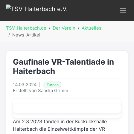
Zur Hauptnavigation springen
Zum Hauptinhalt springen
Zur Fußzeile springen
Sie sind hier:
TSV-Haiterbach.de
Der Verein
Aktuelles
News-Artikel
Gaufinale VR-Talentiade in
Haiterbach
14.03.2024
Turnen
Erstellt von
Sandra Grimm
Am 2.3.2023 fanden in der Kuckuckshalle
Haiterbach die Einzelwettkämpfe der VR-